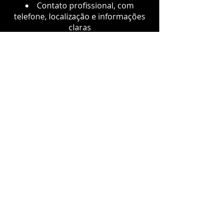
Contato profissional, com
telefone, localização e informações
claras
Transparência nos preços,
evitando surpresas após o serviço
Equipamentos adequados e
postura profissional durante o
atendimento
Emissão de nota fiscal,
garantindo segurança e legalidade
Um chaveiro sério trabalha com
responsabilidade, respeita o cliente
e o patrimônio atendido.
Quando você pode
precisar de um
chaveiro?
O serviço de chaveiro costuma ser
lembrado apenas em emergências,