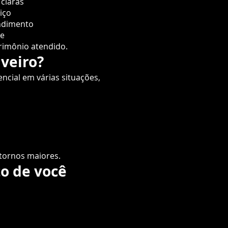
 claras
iço
ndimento
de
trimônio atendido.
veiro?
cial em várias situações,
stornos maiores.
o de você