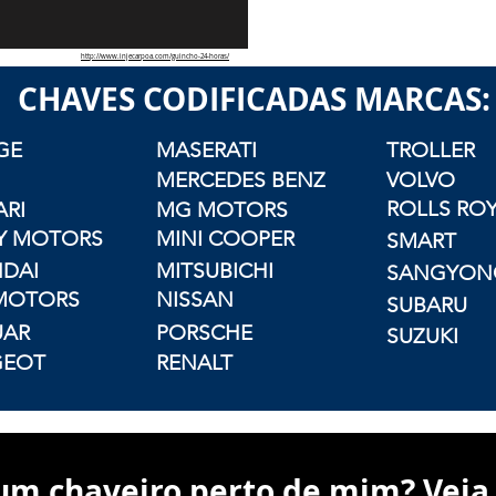
http://www.injecarpoa.com/guincho-24-horas/
CHAVES CODIFICADAS MARCAS:
GE
MASERATI
TROLLER
MERCEDES BENZ
VOLVO
ROLLS RO
ARI
MG MOTORS
Y MOTORS
MINI COOPER
SMART
DAI
MITSUBICHI
SANGYON
MOTORS
NISSAN
SUBARU
UAR
PORSCHE
SUZUKI
GEOT
RENALT
m chaveiro perto de mim? Veja 