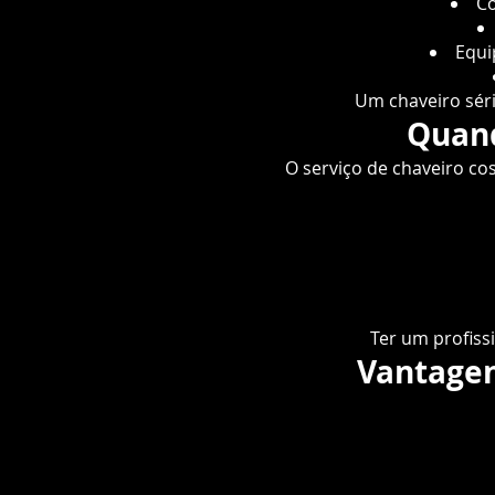
Co
Equi
Um chaveiro séri
Quand
O serviço de chaveiro co
Ter um profiss
Vantagen