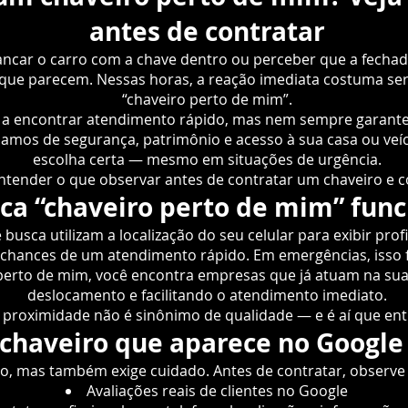
antes de contratar
rancar o carro com a chave dentro ou perceber que a fecha
ue parecem. Nessas horas, a reação imediata costuma ser 
“chaveiro perto de mim”.
 a encontrar atendimento rápido, mas nem sempre garante 
alamos de segurança, patrimônio e acesso à sua casa ou veíc
escolha certa — mesmo em situações de urgência.
ntender o que observar antes de contratar um chaveiro e c
sca “chaveiro perto de mim” fun
usca utilizam a localização do seu celular para exibir prof
chances de um atendimento rápido. Em emergências, isso fa
perto de mim, você encontra empresas que já atuam na sua
deslocamento e facilitando o atendimento imediato.
 proximidade não é sinônimo de qualidade — e é aí que ent
haveiro que aparece no Google 
esso, mas também exige cuidado. Antes de contratar, observe
Avaliações reais de clientes no Google