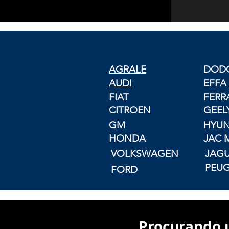
AGRALE
DOD
AUDI
EFFA
FIAT
FERR
CITROEN
GEEL
GM
HYUN
HONDA
JAC 
VOLKSWAGEN
JAG
PEU
FORD
© Copyright
Procurando u