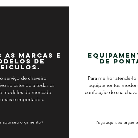
 as marcas e
Equipamen
odelos de
de pont
eiculos.
o serviço de chaveiro
Para melhor atende-lo 
vo se estende a todas as
equipamentos modern
 e modelos do mercado,
confecção de sua chave
ionais e importados.
a aqui seu orçamento>
Peça aqui seu orçam